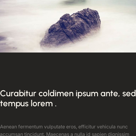
Curabitur coldimen ipsum ante, sed
tempus lorem .
Aenean fermentum vulputate eros, efficitur vehicula nunc
accumsan tincidunt. Maecenas a nulla id sapien dignissim