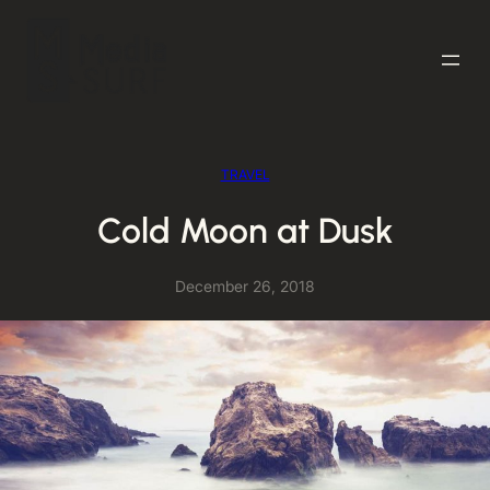
Skip
to
content
TRAVEL
Cold Moon at Dusk
December 26, 2018